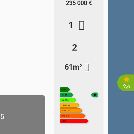
235 000 €
1
2
61m²
+5