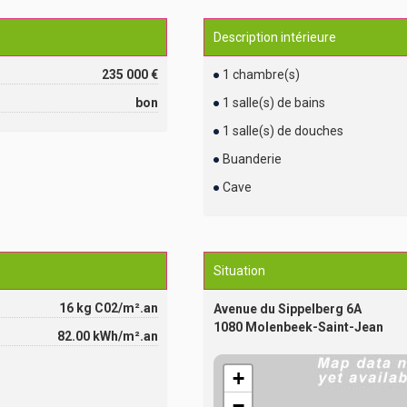
Description intérieure
235 000 €
1 chambre(s)
bon
1 salle(s) de bains
1 salle(s) de douches
Buanderie
Cave
Situation
16 kg C02/m².an
Avenue du Sippelberg 6A
1080 Molenbeek-Saint-Jean
82.00 kWh/m².an
+
−