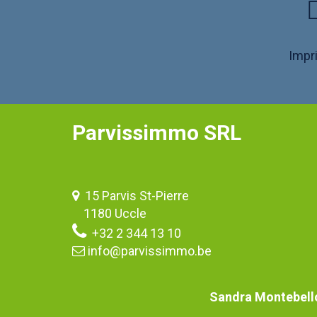
Impr
Parvissimmo SRL
15 Parvis St-Pierre
1180 Uccle
+32 2 344 13 10
info@parvissimmo.be
Sandra Montebell