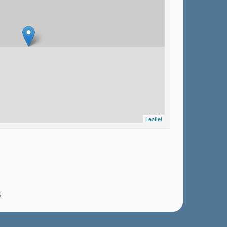
Leaflet
i