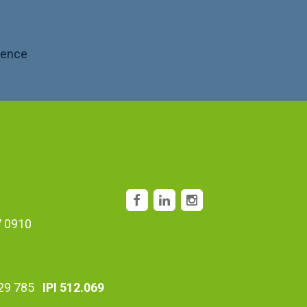
gence
7 0910
29 785
IPI 512.069