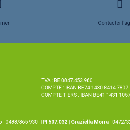
imer
Contacter l'a
TVA : BE 0847.453.960
COMPTE : IBAN BE74 1430 8414 7807
COMPTE TIERS : IBAN BE41 1431 105
o
0488/865 930
IPI 507.032
|
Graziella Morra
0472/3