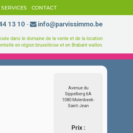
SERVICES
CONTACT
44 13 10
-
info@parvissimmo.be
sée dans le domaine de la vente et de la location
ntielle en région bruxelloise et en Brabant wallon.
Avenue du
Sippelberg 6A
1080 Molenbeek-
Saint-Jean
Prix :