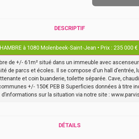
DESCRIPTIF
MBRE à 1080 Molenbeek-Saint-Jean • Prix : 235 000 €
 de +/- 61m² situé dans un immeuble avec ascenseur et
é de parcs et écoles. Il se compose d'un hall d'entrée, 
tenante et coin buanderie, toilette séparée. Cave, chaudi
communes +/- 150€ PEB B Superficies données à titre indi
 d’informations sur la situation via notre site : www.par
DÉTAILS